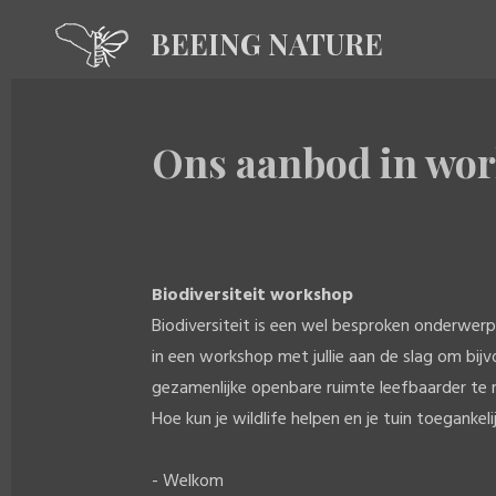
Ga
BEEING NATURE
direct
naar
de
Ons aanbod in wor
hoofdinhoud
Biodiversiteit workshop
Biodiversiteit is een wel besproken onderwer
in een workshop met jullie aan de slag om bij
gezamenlijke openbare ruimte leefbaarder te 
Hoe kun je wildlife helpen en je tuin toegankel
- Welkom