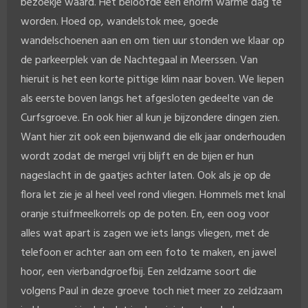
bezoekje waard. Het beloofde een enorm warme dag te
worden. Hoed op, wandelstok mee, goede
wandelschoenen aan en om tien uur stonden we klaar op
de parkeerplek van de Nachtegaal in Meerssen. Van
hieruit is het een korte pittige klim naar boven. We liepen
als eerste boven langs het afgesloten gedeelte van de
Curfsgroeve. En ook hier al kun je bijzondere dingen zien.
Want hier zit ook een bijenwand die elk jaar onderhouden
wordt zodat de mergel vrij blijft en de bijen er hun
nageslacht in de gaatjes achter laten. Ook als je op de
flora let zie je al heel veel rond vliegen. Hommels met knal
oranje stuifmeelkorrels op de poten. En, een oog voor
alles wat apart is zagen we iets langs vliegen, met de
telefoon er achter aan om een foto te maken, en jawel
hoor, een vierbandgroefbij. Een zeldzame soort die
volgens Paul in deze groeve toch niet meer zo zeldzaam