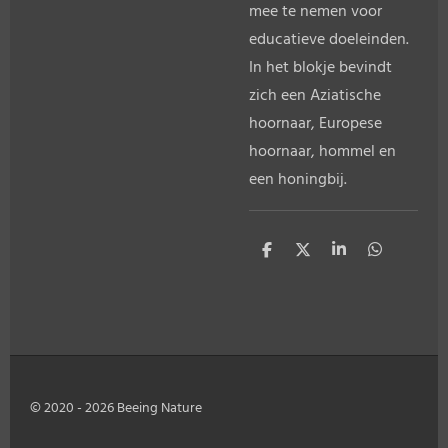
mee te nemen voor
educatieve doeleinden.
In het blokje bevindt
zich een Aziatische
hoornaar, Europese
hoornaar, hommel en
een honingbij.
D
D
S
D
e
e
h
e
l
e
a
l
e
l
r
e
n
e
n
© 2020 - 2026 Beeing Nature