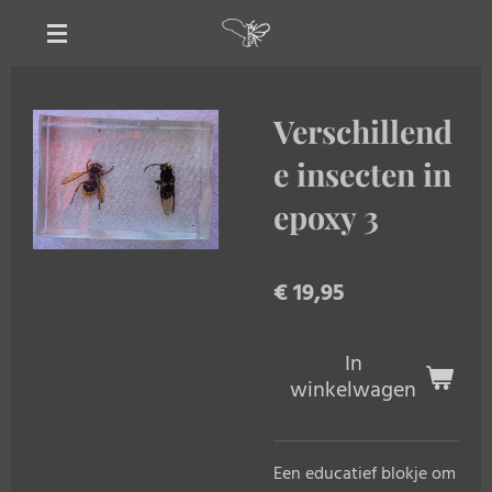
Ga
direct
naar
de
Verschillend
hoofdinhoud
e insecten in
epoxy 3
€ 19,95
In
winkelwagen
Een educatief blokje om