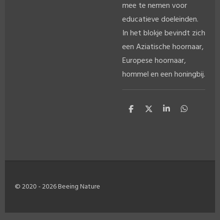
mee te nemen voor
educatieve doeleinden.
In het blokje bevindt zich
een Aziatische hoornaar,
Europese hoornaar,
hommel en een honingbij.
D
D
S
D
e
e
h
e
l
e
a
l
e
l
r
e
n
e
n
© 2020 - 2026 Beeing Nature