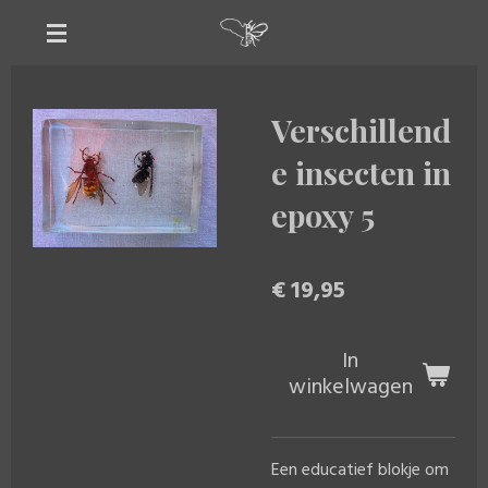
Ga
direct
naar
de
Verschillend
hoofdinhoud
e insecten in
epoxy 5
€ 19,95
In
winkelwagen
Een educatief blokje om