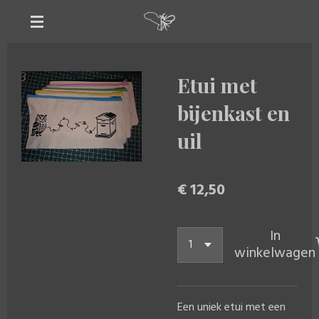
Ga
direct
naar
de
Etui met
hoofdinhoud
bijenkast en
uil
€ 12,50
In
winkelwagen
Een uniek etui met een