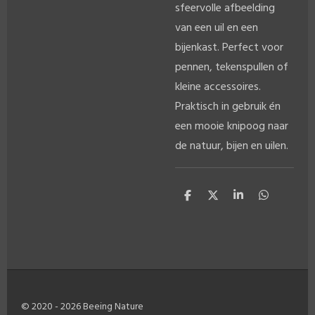
sfeervolle afbeelding
van een uil en een
bijenkast. Perfect voor
pennen, tekenspullen of
kleine accessoires.
Praktisch in gebruik én
een mooie knipoog naar
de natuur, bijen en uilen.
D
D
S
D
e
e
h
e
l
e
a
l
e
l
r
e
n
e
n
© 2020 - 2026 Beeing Nature